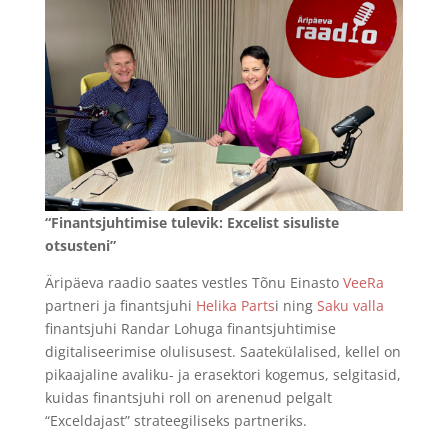
“Finantsjuhtimise tulevik: Excelist sisuliste
otsusteni”
Äripäeva raadio saates vestles Tõnu Einasto
VeeRa
partneri ja finantsjuhi
Helika Parts
i ning
Saku valla
finantsjuhi Randar Lohuga finantsjuhtimise
digitaliseerimise olulisusest. Saatekülalised, kellel on
pikaajaline avaliku- ja erasektori kogemus, selgitasid,
kuidas finantsjuhi roll on arenenud pelgalt
“Exceldajast” strateegiliseks partneriks.