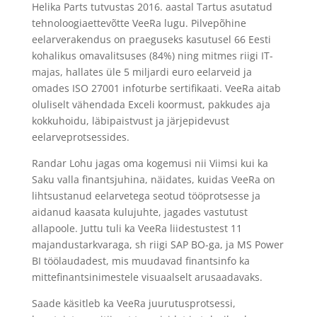
Helika Parts tutvustas 2016. aastal Tartus asutatud
tehnoloogiaettevõtte VeeRa lugu. Pilvepõhine
eelarverakendus on praeguseks kasutusel 66 Eesti
kohalikus omavalitsuses (84%) ning mitmes riigi IT-
majas, hallates üle 5 miljardi euro eelarveid ja
omades ISO 27001 infoturbe sertifikaati. VeeRa aitab
oluliselt vähendada Exceli koormust, pakkudes aja
kokkuhoidu, läbipaistvust ja järjepidevust
eelarveprotsessides.
Randar Lohu jagas oma kogemusi nii Viimsi kui ka
Saku valla finantsjuhina, näidates, kuidas VeeRa on
lihtsustanud eelarvetega seotud tööprotsesse ja
aidanud kaasata kulujuhte, jagades vastutust
allapoole. Juttu tuli ka VeeRa liidestustest 11
majandustarkvaraga, sh riigi SAP BO-ga, ja MS Power
BI töölaudadest, mis muudavad finantsinfo ka
mittefinantsinimestele visuaalselt arusaadavaks.
Saade käsitleb ka VeeRa juurutusprotsessi,