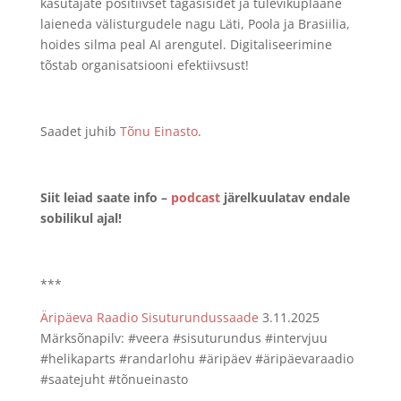
kasutajate positiivset tagasisidet ja tulevikuplaane
laieneda välisturgudele nagu Läti, Poola ja Brasiilia,
hoides silma peal AI arengutel. Digitaliseerimine
tõstab organisatsiooni efektiivsust!
Saadet juhib
Tõnu Einasto
.
Siit leiad saate info –
podcast
järelkuulatav endale
sobilikul ajal!
***
Äripäeva Raadio
Sisuturundussaade
3.11.2025
Märksõnapilv: #veera #sisuturundus #intervjuu
#helikaparts #randarlohu #äripäev #äripäevaraadio
#saatejuht #tõnueinasto